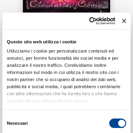
RICERCA
Tracklist:
Questo sito web utilizza i cookie
CHI SIAMO
Olvidarte, ¿Cómo?
(En Vivo Desde
1
Utilizziamo i cookie per personalizzare contenuti ed
Mazatlán Sinaloa, México / 2021)
annunci, per fornire funzionalità dei social media e per
04:37
analizzare il nostro traffico. Condividiamo inoltre
Banda Carnaval, Calibre 50
informazioni sul modo in cui utilizza il nostro sito con i
nostri partner che si occupano di analisi dei dati web,
CONTATTI
pubblicità e social media, i quali potrebbero combinarle
con altre informazioni che ha fornito loro o che hanno
Formati disponibili:
raccolto dal suo utilizzo dei loro servizi.
NEWSLETTER
Digitale
eSingle Audio/Single Track
Selezione
Necessari
del
Data di pubblicazione:
30.04.2021
UPC:
00690277845536
consenso