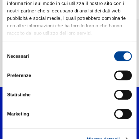
informazioni sul modo in cui utilizza il nostro sito con i
CARNAVAL
CARNAVAL
CONTATTI
nostri partner che si occupano di analisi dei dati web,
Vuela Alto
Los Consentidos De
Don Chuy
pubblicità e social media, i quali potrebbero combinarle
DOLBY ATMOS
Digitale
con altre informazioni che ha fornito loro o che hanno
Digitale
NEWSLETTER
raccolto dal suo utilizzo dei loro servizi.
Selezione
Necessari
del
consenso
Preferenze
Home Pop
>
Artisti
>
Banda Carnaval
Statistiche
Marketing