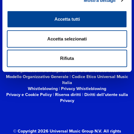
Mostra dettagli
Accetta tutti
UNIVERSAL MUSIC ITALIA s.r.l. (Società con unico socio) | Via
Nervesa, 21 - 20139 Milano
P.IVA IT03802730154 Iscritta al REA di Milano con il numero
Accetta selezionati
966135 in data 29/06/1977
Capitale sociale Euro 2.000.000
interamente versato.
Universal Music Italia, nel rispetto delle best practices in tema di
corporate compliance ed al fine di migliorare i rapporti con tutti
Rifiuta
gli stakeholders,
si è dotata di un modello di gestione e
organizzazione ex d.lgs. 231/2001 e di un codice etico.
Modello Organizzativo Generale
|
Codice Etico Universal Music
Italia
Whistleblowing
|
Privacy Whistleblowing
Privacy e Cookie Policy
|
Riserva diritti
|
Diritti dell’utente sulla
Privacy
© Copyright 2026 Universal Music Group N.V.
All rights