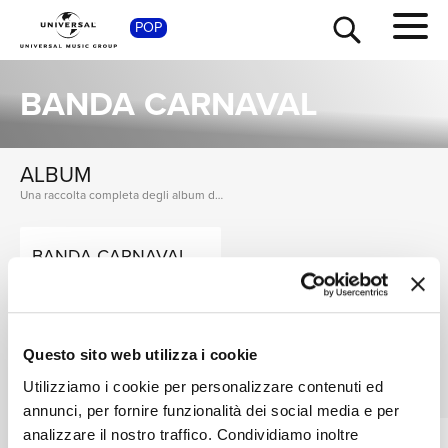
SHOP
POP
BANDA CARNAVAL
ALBUM
Una raccolta completa degli album di Banda Carnaval, dalle prime produzioni ai successi più recenti.
TOUR
NEWS
BANDA CARNAVAL
Síganme Tirando
Digitale
RICERCA
Questo sito web utilizza i cookie
SINGOLI
VEDI TUTTI
CHI SIAMO
I singoli più rappresentativi di Banda Carnaval, tra successi storici e nuove uscite.
Utilizziamo i cookie per personalizzare contenuti ed
annunci, per fornire funzionalità dei social media e per
analizzare il nostro traffico. Condividiamo inoltre
CALIBRE 50, BANDA
CALIBRE 50, BANDA