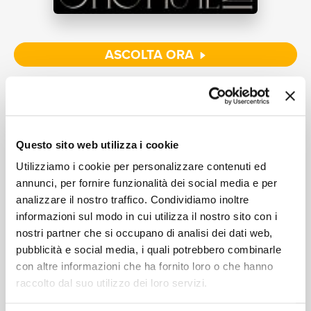
NEWS
ASCOLTA ORA
RICERCA
Tracklist:
Ora che non ho più te
1
CHI SIAMO
Questo sito web utilizza i cookie
05:03
Cesare Cremonini
Utilizziamo i cookie per personalizzare contenuti ed
annunci, per fornire funzionalità dei social media e per
analizzare il nostro traffico. Condividiamo inoltre
informazioni sul modo in cui utilizza il nostro sito con i
CONTATTI
Formati disponibili:
nostri partner che si occupano di analisi dei dati web,
pubblicità e social media, i quali potrebbero combinarle
con altre informazioni che ha fornito loro o che hanno
Digitale
eSingle Audio/Multi Track
raccolto dal suo utilizzo dei loro servizi.
Remixes