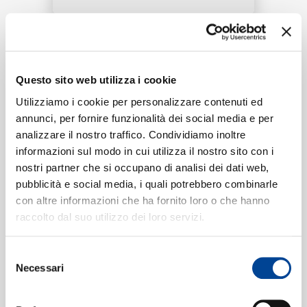
RICERCA
Tracklist:
CHI SIAMO
Questo sito web utilizza i cookie
Por Su Amor
1
03:41
Utilizziamo i cookie per personalizzare contenuti ed
Sting
annunci, per fornire funzionalità dei social media e per
analizzare il nostro traffico. Condividiamo inoltre
CONTATTI
informazioni sul modo in cui utilizza il nostro sito con i
nostri partner che si occupano di analisi dei dati web,
Formati disponibili:
pubblicità e social media, i quali potrebbero combinarle
con altre informazioni che ha fornito loro o che hanno
NEWSLETTER
raccolto dal suo utilizzo dei loro servizi.
Digitale
eSingle Audio/Single Track
AOP
Selezione
Data di pubblicazione:
11.02.2022
Necessari
del
UPC:
00602445516094
consenso