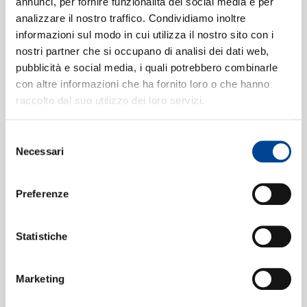
annunci, per fornire funzionalità dei social media e per
Cesare Cremonini
analizzare il nostro traffico. Condividiamo inoltre
Silent Hill
6
informazioni sul modo in cui utilizza il nostro sito con i
04:13
nostri partner che si occupano di analisi dei dati web,
Cesare Cremonini
CONTATTI
pubblicità e social media, i quali potrebbero combinarle
Il Cielo Era Sereno
7
04:34
con altre informazioni che ha fornito loro o che hanno
Cesare Cremonini
raccolto dal suo utilizzo dei loro servizi.
La Isla
8
04:47
Cesare Cremonini
Selezione
NEWSLETT
Necessari
Al Tuo Matrimonio
9
del
04:26
consenso
Cesare Cremonini
La Macchina Del Tempo
10
Preferenze
07:03
Cesare Cremonini
Statistiche
Marketing