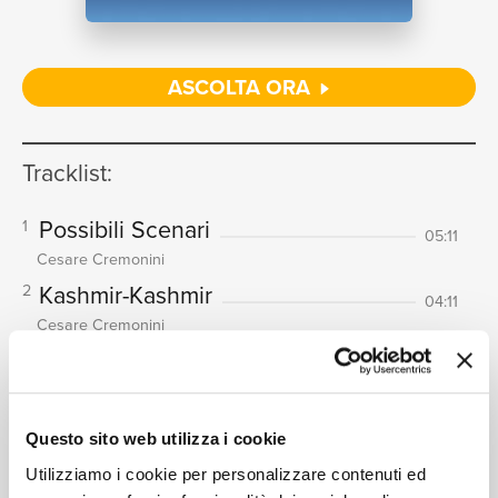
NEWS
ASCOLTA ORA
RICERCA
Tracklist:
Possibili Scenari
1
05:11
Cesare Cremonini
CHI
Kashmir-Kashmir
2
04:11
Cesare Cremonini
Poetica
3
04:52
Cesare Cremonini
Un Uomo Nuovo
4
05:40
SIAMO
Questo sito web utilizza i cookie
Cesare Cremonini
Utilizziamo i cookie per personalizzare contenuti ed
Nessuno Vuole Essere Robin
5
04:45