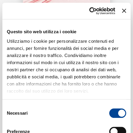
RICERCA
Tracklist:
CHI SIAMO
Questo sito web utilizza i cookie
PRIVACY
1
Utilizziamo i cookie per personalizzare contenuti ed
03:01
annunci, per fornire funzionalità dei social media e per
Dj Jay-K, Gemitaiz, MV Killa
analizzare il nostro traffico. Condividiamo inoltre
CONTATTI
informazioni sul modo in cui utilizza il nostro sito con i
nostri partner che si occupano di analisi dei dati web,
pubblicità e social media, i quali potrebbero combinarle
Formati disponibili:
con altre informazioni che ha fornito loro o che hanno
NEWSLETTER
raccolto dal suo utilizzo dei loro servizi.
Digitale
eSingle Audio/Single Track
Selezione
Data di pubblicazione:
08.03.2022
Necessari
UPC:
00602445671359
del
consenso
Preferenze