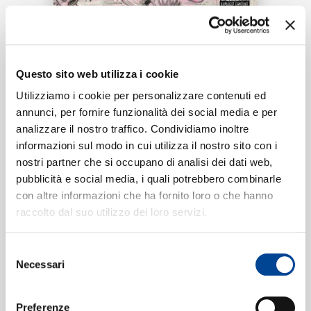
RICERCA
Tracklist:
CHI SIAMO
Questo sito web utilizza i cookie
QLONA
1
Utilizziamo i cookie per personalizzare contenuti ed
02:53
annunci, per fornire funzionalità dei social media e per
KAROL G, Peso Pluma
analizzare il nostro traffico. Condividiamo inoltre
CONTATTI
informazioni sul modo in cui utilizza il nostro sito con i
nostri partner che si occupano di analisi dei dati web,
pubblicità e social media, i quali potrebbero combinarle
Formati disponibili:
con altre informazioni che ha fornito loro o che hanno
NEWSLETTER
raccolto dal suo utilizzo dei loro servizi.
Digitale
eSingle Audio/Single Track
Selezione
Data di pubblicazione:
15.08.2023
Necessari
UPC:
00602458434668
del
consenso
Preferenze