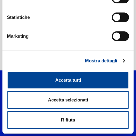
Etichetta:
Karol G P&D/ IGA
Statistiche
Marketing
Home Pop
>
QLONA
Mostra dettagli
Accetta tutti
Accetta selezionati
Rifiuta