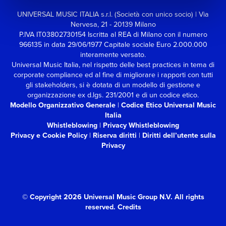
UNIVERSAL MUSIC ITALIA s.r.l. (Società con unico socio) | Via
Nervesa, 21 - 20139 Milano
P.IVA IT03802730154 Iscritta al REA di Milano con il numero
966135 in data 29/06/1977
Capitale sociale Euro 2.000.000
interamente versato.
Universal Music Italia, nel rispetto delle best practices in tema di
corporate compliance ed al fine di migliorare i rapporti con tutti
gli stakeholders,
si è dotata di un modello di gestione e
organizzazione ex d.lgs. 231/2001 e di un codice etico.
Modello Organizzativo Generale
|
Codice Etico Universal Music
Italia
Whistleblowing
|
Privacy Whistleblowing
Privacy e Cookie Policy
|
Riserva diritti
|
Diritti dell’utente sulla
Privacy
© Copyright 2026 Universal Music Group N.V.
All rights
reserved.
Credits