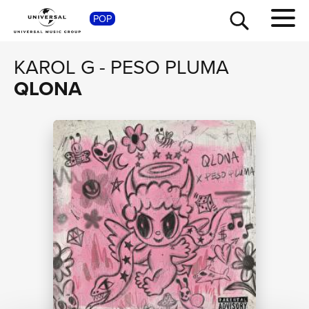
POP
SHOP
KAROL G
-
PESO PLUMA
QLONA
TOUR
NEWS