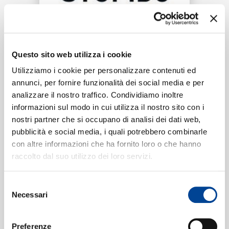
RICERCA
Tracklist:
CHI SIAMO
Questo sito web utilizza i cookie
Stupido
1
Utilizziamo i cookie per personalizzare contenuti ed
03:51
annunci, per fornire funzionalità dei social media e per
Marracash
analizzare il nostro traffico. Condividiamo inoltre
CONTATTI
informazioni sul modo in cui utilizza il nostro sito con i
nostri partner che si occupano di analisi dei dati web,
pubblicità e social media, i quali potrebbero combinarle
Formati disponibili:
con altre informazioni che ha fornito loro o che hanno
NEWSLETTER
raccolto dal suo utilizzo dei loro servizi.
Digitale
eSingle Audio/Single Track
Selezione
Data di pubblicazione:
22.06.2010
Necessari
UPC:
00602527453651
del
consenso
Preferenze