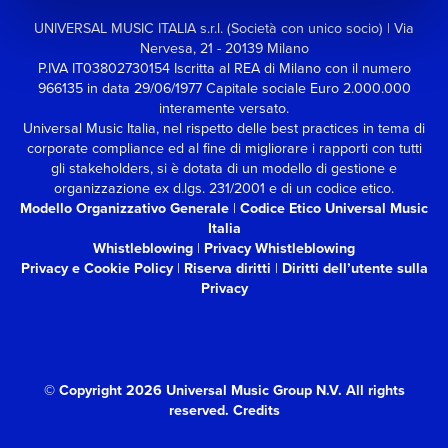
UNIVERSAL MUSIC ITALIA s.r.l. (Società con unico socio) | Via
Nervesa, 21 - 20139 Milano
P.IVA IT03802730154 Iscritta al REA di Milano con il numero
966135 in data 29/06/1977
Capitale sociale Euro 2.000.000
interamente versato.
Universal Music Italia, nel rispetto delle best practices in tema di
corporate compliance ed al fine di migliorare i rapporti con tutti
gli stakeholders,
si è dotata di un modello di gestione e
organizzazione ex d.lgs. 231/2001 e di un codice etico.
Modello Organizzativo Generale
|
Codice Etico Universal Music
Italia
Whistleblowing
|
Privacy Whistleblowing
Privacy e Cookie Policy
|
Riserva diritti
|
Diritti dell’utente sulla
Privacy
© Copyright 2026 Universal Music Group N.V.
All rights
reserved.
Credits