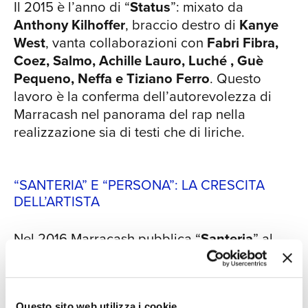
SIA
Il 2015 è l’anno di “
Status
”: mixato da
Marracash sembra concludere la sua
Anthony Kilhoffer
, braccio destro di
Kanye
trasformazione. Presenta testi più
West
, vanta collaborazioni con
Fabri Fibra,
maturi, con un linguaggio più adulto e
Coez, Salmo, Achille Lauro, Luché , Guè
ambizioso, per una complessità di
Pequeno, Neffa e Tiziano Ferro
. Questo
contenuti che ne fanno già un classico.
lavoro è la conferma dell’autorevolezza di
Tanto che la rivista Rolling Stone Italia
Marracash nel panorama del rap nella
l’ha incluso tra i 20 migliori dischi
realizzazione sia di testi che di liriche.
italiani del 2021. “Noi, loro, gli altri”
raccoglie, nell’arco di un solo anno, 4
certificazioni di Platino e la Targa Tenco
“SANTERIA” E “PERSONA”: LA CRESCITA
2022 per miglior disco in assoluto. Per
DELL’ARTISTA
celebrare questo successo, nel
novembre del 2022 Marracash pubblica
Nel 2016 Marracash pubblica “
Santeria
” al
“NOI, LORO, GLI ALTRI DELUXE”, che
fianco di
Guè Pequeno
: 15 brani, tra cui
include l’inedito “Importante”: un
“
Nulla Accade
”, in cui si fondono tematiche,
singolo che racconta un addio, lo stato
scrittura e stili diversi, rendendo l’album
d’animo che accompagna l’attimo in cui
Questo sito web utilizza i cookie