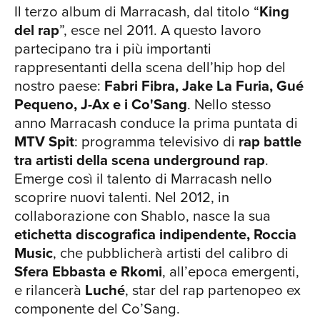
primo fra gli album più venduti nelle
Il terzo album di Marracash, dal titolo “
King
classifiche FIMI/GFK. “NOI, LORO, GLI
del rap
”, esce nel 2011. A questo lavoro
ALTRI”: IL NUOVO ALBUM A novembre
partecipano tra i più importanti
del 2021 tutto è pronto per la nuova
rappresentanti della scena dell’hip hop del
evoluzione di Marracash: si intitola “Noi,
CH
nostro paese:
Fabri Fibra, Jake La Furia, Gué
loro, gli altri” ed esce con tre diverse
Pequeno, J-Ax e i Co'Sang
. Nello stesso
copertine che ne esprimono il concept.
anno Marracash conduce la prima puntata di
Quella principale ritrae Marracash in
MTV Spit
: programma televisivo di
rap battle
una foto di famiglia in cui figurano
tra artisti della scena underground rap
.
Elodie, la manager Paola Zukar, i
Emerge così il talento di Marracash nello
genitori del rapper e il fratello con i due
scoprire nuovi talenti. Nel 2012, in
figli piccoli. Il disco, prodotto da Marz,
collaborazione con Shablo, nasce la sua
è formato da quattordici brani e tre
etichetta discografica indipendente, Roccia
featuring con Guè Pequeno, Calcutta e
Music
, che pubblicherà artisti del calibro di
Blanco. Contiene brani introspettivi
Sfera Ebbasta e Rkomi
, all’epoca emergenti,
come “Dubbi”, in cui il rapper riflette sul
e rilancerà
Luché
, star del rap partenopeo ex
rapporto tra la propria vita privata e
componente del Co’Sang.
quella pubblica. Con “Noi, loro, gli altri”,