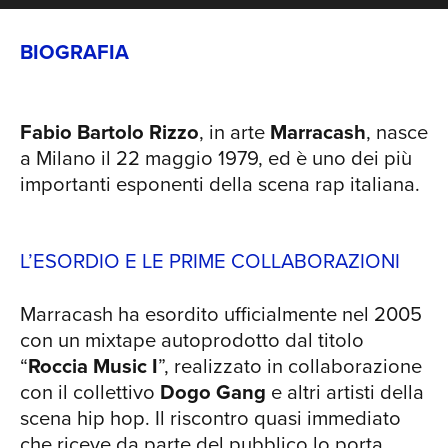
TOU
star del rap partenopeo ex componente
del Co’Sang. Il 2015 è l’anno di “Status”:
BIOGRAFIA
mixato da Anthony Kilhoffer, braccio
destro di Kanye West, vanta
collaborazioni con Fabri Fibra, Coez,
Fabio Bartolo Rizzo
, in arte
Marracash
, nasce
Salmo, Achille Lauro, Luché , Guè
a Milano il 22 maggio 1979, ed è uno dei più
Pequeno, Neffa e Tiziano Ferro. Questo
importanti esponenti della scena rap italiana.
lavoro è la conferma dell’autorevolezza
di Marracash nel panorama del rap
nella realizzazione sia di testi che di
L’ESORDIO E LE PRIME COLLABORAZIONI
liriche. “SANTERIA” E “PERSONA”: LA
CRESCITA DELL’ARTISTA Nel 2016
Marracash ha esordito ufficialmente nel 2005
NEW
Marracash pubblica “Santeria” al fianco
con un mixtape autoprodotto dal titolo
di Guè Pequeno: 15 brani, tra cui “Nulla
“
Roccia Music I
”, realizzato in collaborazione
Accade”, in cui si fondono tematiche,
con il collettivo
Dogo Gang
e altri artisti della
scrittura e stili diversi, rendendo l’album
scena hip hop. Il riscontro quasi immediato
destinato a diventare un classico della
che riceve da parte del pubblico lo porta