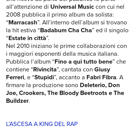
scena rap italiana. Nel 2017 esce
all’attenzione di
Universal Music
con cui nel
“Santeria Live”, che contiene la
2008 pubblica il primo album da solista:
registrazione del concerto che
“
Marracash
”. All’interno dell’album si trovano
Marracash e Guè Pequeno hanno tenuto
la hit estiva “
Badabum Cha Cha
” ed il singolo
all’Alcatraz di Milano. Dopo tre anni da
“
Estate in città
”.
quest’ultimo disco, Marracash pubblica
Nel 2010 iniziano le prime collaborazioni con
“Persona”: un album che parla delle
i maggiori esponenti della musica italiana.
differenti parti di se stesso, un dialogo
Pubblica l’album “
Fino a qui tutto bene
” che
RIC
tra Marracash e Fabio Rizzo, raccontato
contiene “
Rivincita
”, cantata con
Giusy
da 15 brani di cui 9 featuring, cui Fabio
Ferreri
, e “
Stupidi
”, accanto a
Fabri Fibra
. A
ha affidato a ciascuno una parte del suo
firmare la produzione sono
Deleterio, Don
corpo (Coez, Cosmo, Guè Pequeno,
Joe, Crookers, The Bloody Beetroots e The
Luchè, Madame, Mahmood, Massimo
Buildzer
.
Pericolo, Sfera Ebbasta, tha Supreme).
In soli tre mesi dall’uscita, l’album è
stato certificato doppio disco di platino,
L’ASCESA A KING DEL RAP
classificandosi per numerose settimane