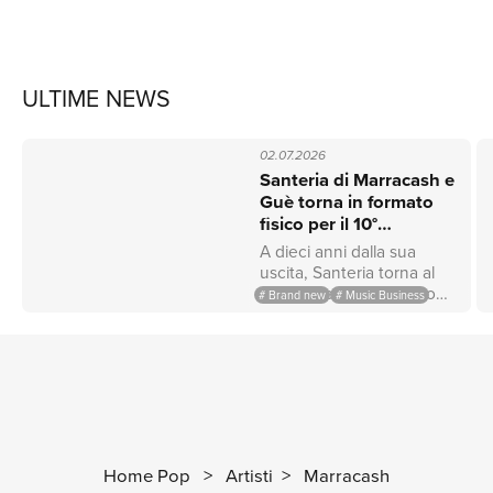
ULTIME NEWS
02.07.2026
Santeria di Marracash e
Guè torna in formato
fisico per il 10°
anniversario
A dieci anni dalla sua
uscita, Santeria torna al
centro dell’immaginario
# Brand new
# Music Business
rap italiano con una serie
di edizioni fisiche speciali
pensate per celebrare
uno dei progetti più
rappresentativi della
musica urban
contemporanea.
Universal Music rende
Home Pop
>
Artisti
>
Marracash
omaggio all’album di