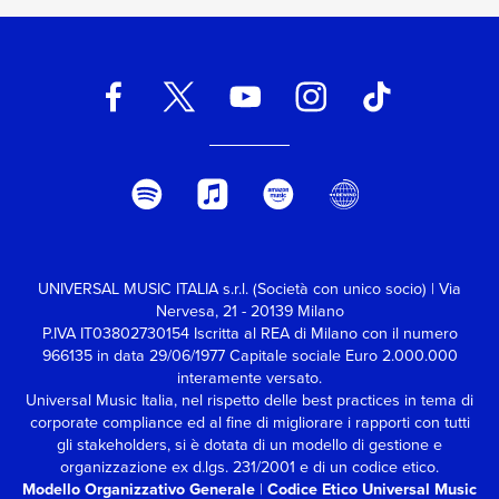
Marracash e Guè,
pubblicato
originariamente il 24
giugno 2016, attraverso
nuovi formati da
collezione in uscita il 31
luglio e disponibili in
preordine.
UNIVERSAL MUSIC ITALIA s.r.l. (Società con unico socio) | Via
Nervesa, 21 - 20139 Milano
P.IVA IT03802730154 Iscritta al REA di Milano con il numero
966135 in data 29/06/1977
Capitale sociale Euro 2.000.000
interamente versato.
Universal Music Italia, nel rispetto delle best practices in tema di
corporate compliance ed al fine di migliorare i rapporti con tutti
gli stakeholders,
si è dotata di un modello di gestione e
organizzazione ex d.lgs. 231/2001 e di un codice etico.
Modello Organizzativo Generale
|
Codice Etico Universal Music