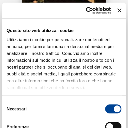
RICERCA
Tracklist:
CHI SIAMO
Questo sito web utilizza i cookie
Taboo
1
Utilizziamo i cookie per personalizzare contenuti ed
02:10
annunci, per fornire funzionalità dei social media e per
Leon Faun, Duffy
analizzare il nostro traffico. Condividiamo inoltre
CONTATTI
informazioni sul modo in cui utilizza il nostro sito con i
nostri partner che si occupano di analisi dei dati web,
pubblicità e social media, i quali potrebbero combinarle
Formati disponibili:
con altre informazioni che ha fornito loro o che hanno
NEWSLETTER
raccolto dal suo utilizzo dei loro servizi.
Digitale
eSingle Audio/Single Track
Selezione
Data di pubblicazione:
30.04.2020
Necessari
UPC:
00602507153595
del
consenso
Preferenze