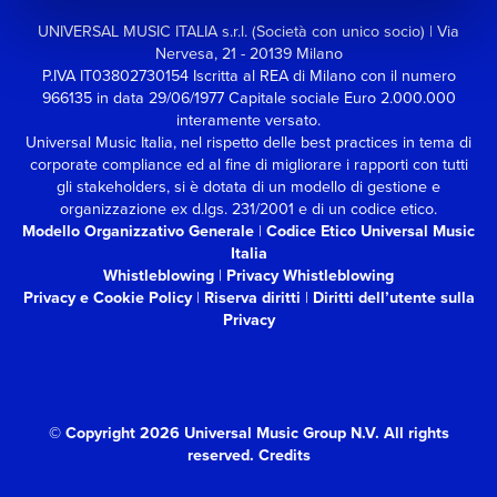
UNIVERSAL MUSIC ITALIA s.r.l. (Società con unico socio) | Via
Nervesa, 21 - 20139 Milano
P.IVA IT03802730154 Iscritta al REA di Milano con il numero
966135 in data 29/06/1977
Capitale sociale Euro 2.000.000
interamente versato.
Universal Music Italia, nel rispetto delle best practices in tema di
corporate compliance ed al fine di migliorare i rapporti con tutti
gli stakeholders,
si è dotata di un modello di gestione e
organizzazione ex d.lgs. 231/2001 e di un codice etico.
Modello Organizzativo Generale
|
Codice Etico Universal Music
Italia
Whistleblowing
|
Privacy Whistleblowing
Privacy e Cookie Policy
|
Riserva diritti
|
Diritti dell’utente sulla
Privacy
© Copyright 2026 Universal Music Group N.V.
All rights
reserved.
Credits