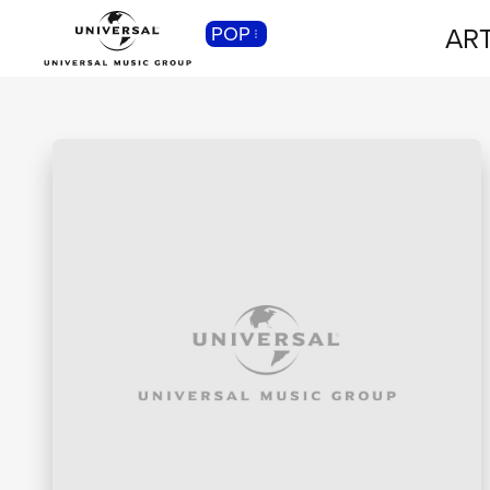
ART
POP
CLASSICA
Musica Classica, Sinfonica,
Contemporanea, Moderna...