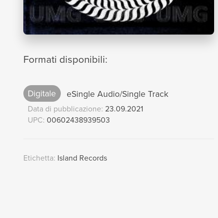
Formati disponibili:
Digitale
eSingle Audio/Single Track
Data di pubblicazione:
23.09.2021
UPC:
00602438939503
Etichetta:
Island Records