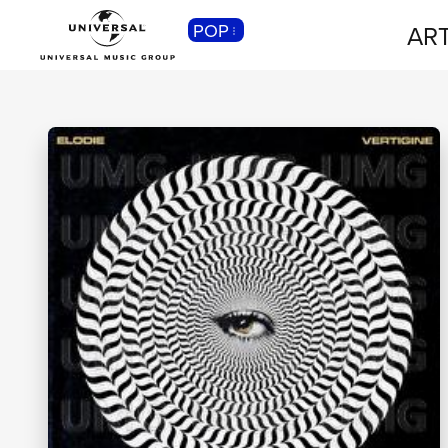
POP
ART
CLASSICA
Musica Classica, Sinfonica,
Contemporanea, Moderna...