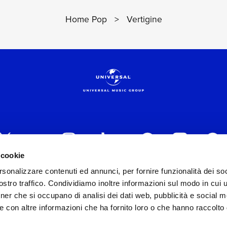
Home Pop
>
Vertigine
 cookie
rsonalizzare contenuti ed annunci, per fornire funzionalità dei soc
 ITALIA s.r.l. (Società con unico socio) | Via Nervesa, 2
stro traffico. Condividiamo inoltre informazioni sul modo in cui ut
30154 Iscritta al REA di Milano con il numero 966135 in 
tner che si occupano di analisi dei dati web, pubblicità e social m
Capitale sociale Euro 2.000.000 interamente versato.
e con altre informazioni che ha fornito loro o che hanno raccolto
st practices in tema di corporate compliance ed al fine di mig
modello di gestione e organizzazione ex d.lgs. 231/2001 e 