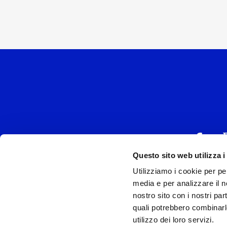
Questo sito web utilizza i
Utilizziamo i cookie per pe
UNIVERSAL MUSIC
media e per analizzare il no
P.IVA IT038027
nostro sito con i nostri par
quali potrebbero combinarl
Universal Music Italia, nel rispetto delle be
utilizzo dei loro servizi.
si è dotata di un 