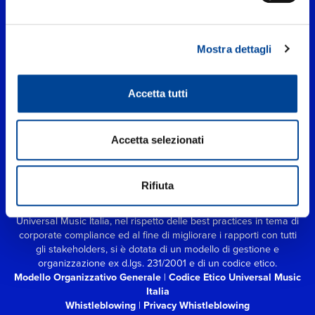
Mostra dettagli
Accetta tutti
Accetta selezionati
UNIVERSAL MUSIC ITALIA s.r.l. (Società con unico socio) | Via
Nervesa, 21 - 20139 Milano
P.IVA IT03802730154 Iscritta al REA di Milano con il numero
Rifiuta
966135 in data 29/06/1977
Capitale sociale Euro 2.000.000
interamente versato.
Universal Music Italia, nel rispetto delle best practices in tema di
corporate compliance ed al fine di migliorare i rapporti con tutti
gli stakeholders,
si è dotata di un modello di gestione e
organizzazione ex d.lgs. 231/2001 e di un codice etico.
Modello Organizzativo Generale
|
Codice Etico Universal Music
Italia
Whistleblowing
|
Privacy Whistleblowing