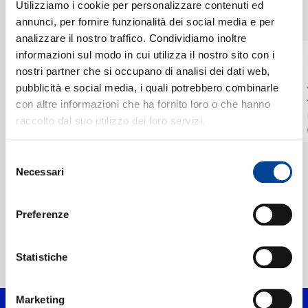
SINGOLI
CHI SIAMO
Utilizziamo i cookie per personalizzare contenuti ed
VEDI TUTTI
I singoli più rappresentativi di Melbourne Symphony Orchestra, tra successi storici e nuove uscite.
annunci, per fornire funzionalità dei social media e per
analizzare il nostro traffico. Condividiamo inoltre
informazioni sul modo in cui utilizza il nostro sito con i
CHRISTIAN LI,
CHRISTIAN LI,
CONTATTI
nostri partner che si occupano di analisi dei dati web,
MELBOURNE
MELBOURNE
SYMPHONY
SYMPHONY
Mendelssohn: Violin
The Four Seasons,
pubblicità e social media, i quali potrebbero combinarle
ORCHESTRA, SIR
ORCHESTRA
Concerto in E Minor,
Violin Concerto No. 3
con altre informazioni che ha fornito loro o che hanno
ANDREW DAVIS
Op. 64: I. Allegro
in F Major, RV 293
EXCERPT
IG 4
raccolto dal suo utilizzo dei loro servizi.
molto appassionato
"Autumn": III. Allegro
NEWSLETTER
Digitale
Digitale
Selezione
Necessari
del
consenso
Preferenze
Home Pop
>
Artisti
Statistiche
>
Melbourne Symphony Orchestra
Marketing