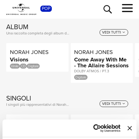
POP
SHOP
ALBUM
NORAH JONES
VEDI TUTTI
Una raccolta completa degli album di Norah Jones, dalle prime produzioni ai successi più recenti.
NORAH JONES
NORAH JONES
Visions
Come Away With Me
- The Allaire Sessions
Vinile
CD
Digitale
DOLBY ATMOS / PT.3
Digitale
TOUR
NEWS
SINGOLI
VEDI TUTTI
I singoli più rappresentativi di Norah Jones, tra successi storici e nuove uscite.
ALLISON RUSSELL,
NORAH JONES,
RICERCA
NORAH JONES
JOSH HOMME
Really Real
Somethin’ Stupid