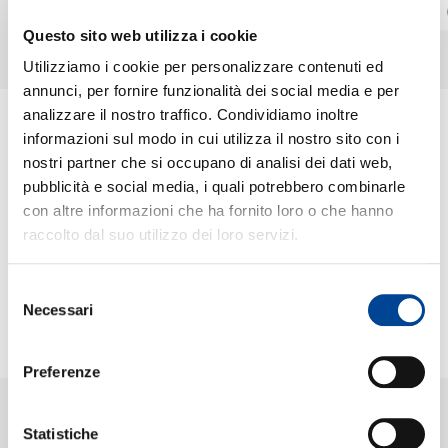
OFFICIAL MUSIC VIDEO
FROM “NORAH JONES IS PLAYING ALONG” PODCAST / DOLBY ATMOS
Digitale
Digitale
Questo sito web utilizza i cookie
CHI SIAMO
Utilizziamo i cookie per personalizzare contenuti ed
annunci, per fornire funzionalità dei social media e per
analizzare il nostro traffico. Condividiamo inoltre
informazioni sul modo in cui utilizza il nostro sito con i
CONTATTI
ULTIME NEWS
nostri partner che si occupano di analisi dei dati web,
pubblicità e social media, i quali potrebbero combinarle
con altre informazioni che ha fornito loro o che hanno
03.07.2025
Il nuovo singolo di
raccolto dal suo utilizzo dei loro servizi.
NEWSLETTER
John Legend e Norah
Jones: “Summertime
Selezione
Blue”, dal 27 giugno
Una collaborazione storica
Necessari
2025
del
tra due dei più acclamati
consenso
artisti contemporanei:
# Brand new
Norah Jones e John
Preferenze
Legend uniscono per la
prima volta le loro voci nel
nuovo singolo
Statistiche
“Summertime Blue”,