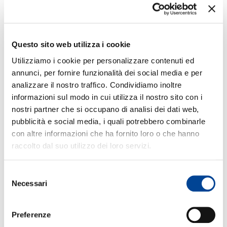
noti del panorama musicale italiano, tra cui
CONT
Davide Simonetta
,
Michelangelo
, e
Okgiorgio
. Con una varietà di sonorità che
Questo sito web utilizza i cookie
spaziano dal pop elettronico al rap,
Utilizziamo i cookie per personalizzare contenuti ed
CALMOCOBRA
riflette le diverse influenze
annunci, per fornire funzionalità dei social media e per
analizzare il nostro traffico. Condividiamo inoltre
musicali di Tananai. La presenza di
informazioni sul modo in cui utilizza il nostro sito con i
Annalisa
nel duetto "Storie Brevi" aggiunge
nostri partner che si occupano di analisi dei dati web,
profondità e versatilità al progetto,
pubblicità e social media, i quali potrebbero combinarle
dimostrando una fusione perfetta tra le due
con altre informazioni che ha fornito loro o che hanno
raccolto dal suo utilizzo dei loro servizi.
voci.
Selezione
Necessari
del
La tracklist di CALMOCOBRA
consenso
Preferenze
Fango