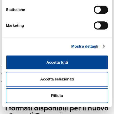
NEW
Booster
Statistiche
Ragni
Punk Love Storia
Marketing
Androne
Vaniglia
Guarda Cosa Hai Fatto
Mostra dettagli
Veleno
Nessun Confine
Accetta tutti
Storie Brevi (con Annalisa)
Margherita
Accetta selezionati
Radiohead
Rifiuta
I formati disponibili per il nuovo