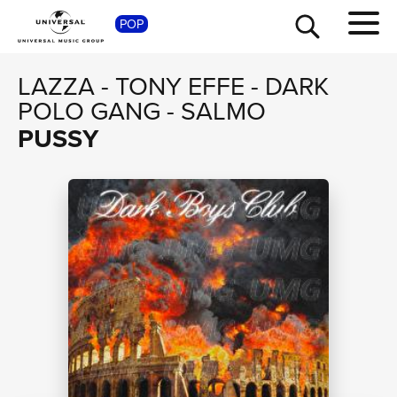
SHOP
POP
LAZZA
-
TONY EFFE
-
DARK
POLO GANG
-
SALMO
PUSSY
TOUR
NEWS