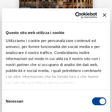
RICERCA
Tracklist:
Questo sito web utilizza i cookie
CHI SIAMO
PUSSY
1
Utilizziamo i cookie per personalizzare contenuti ed
02:41
annunci, per fornire funzionalità dei social media e per
Dark Polo Gang, Lazza, Salmo
analizzare il nostro traffico. Condividiamo inoltre
informazioni sul modo in cui utilizza il nostro sito con i
nostri partner che si occupano di analisi dei dati web,
CONTATTI
pubblicità e social media, i quali potrebbero combinarle
Formati disponibili:
con altre informazioni che ha fornito loro o che hanno
raccolto dal suo utilizzo dei loro servizi.
Digitale
eSingle Audio/Single Track
NEWSLETTER
Selezione
Tik Tok Version
Necessari
del
Data di pubblicazione:
22.05.2020
UPC:
00602507258733
consenso