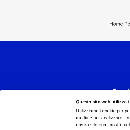
GIUSE THE LIZIA
C
Home P
Questo sito web utilizza i
Utilizziamo i cookie per pe
UNIVERSAL MUSIC
media e per analizzare il no
P.IVA IT038027
nostro sito con i nostri par