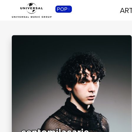
ART
POP
CLASSICA
Musica Classica, Sinfonica,
Contemporanea, Moderna...