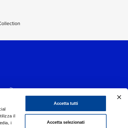
ollection
Accetta tutti
ial
1 - 20139 Milano
ilizza il
data 29/06/1977
|
Accetta selezionati
edia, i