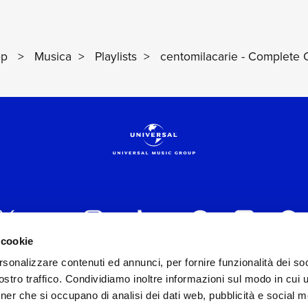
ENTOMILACARIE
MACE
op
>
Musica
>
Playlists
>
centomilacarie - Complete C
 cookie
rsonalizzare contenuti ed annunci, per fornire funzionalità dei soc
 ITALIA s.r.l. (Società con unico socio) | Via Nervesa, 2
stro traffico. Condividiamo inoltre informazioni sul modo in cui ut
30154 Iscritta al REA di Milano con il numero 966135 in 
tner che si occupano di analisi dei dati web, pubblicità e social m
Capitale sociale Euro 2.000.000 interamente versato.