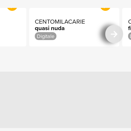
CENTOMILACARIE
quasi nuda
f
Digitale