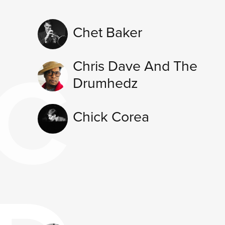
Chet Baker
C
Chris Dave And The
Drumhedz
Chick Corea
NE