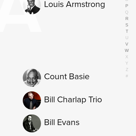
A
O
Louis Armstrong
P
Q
R
S
T
U
V
W
X
Y
Z
Count Basie
#
Bill Charlap Trio
Bill Evans