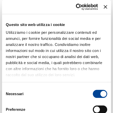
CO
K
Keith Jarrett
Questo sito web utilizza i cookie
L
Utilizziamo i cookie per personalizzare contenuti ed
annunci, per fornire funzionalità dei social media e per
analizzare il nostro traffico. Condividiamo inoltre
informazioni sul modo in cui utilizza il nostro sito con i
nostri partner che si occupano di analisi dei dati web,
pubblicità e social media, i quali potrebbero combinarle
Bettye LaVette
con altre informazioni che ha fornito loro o che hanno
raccolto dal suo utilizzo dei loro servizi.
Lionel Loueke
Selezione
Necessari
del
consenso
Preferenze