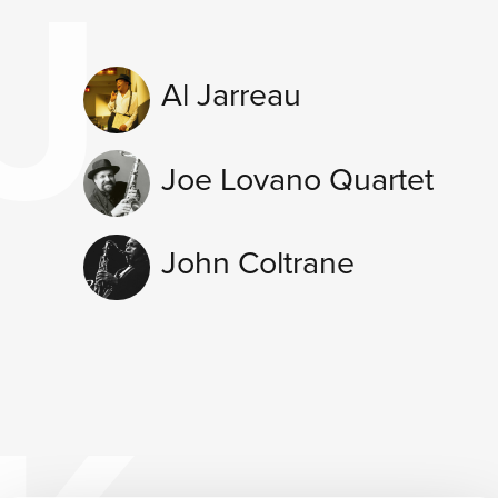
SI
J
Al Jarreau
Joe Lovano Quartet
John Coltrane