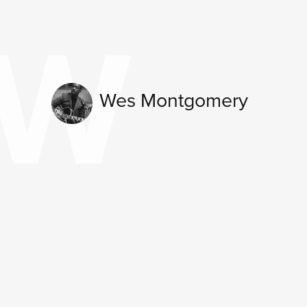
W
Wes Montgomery