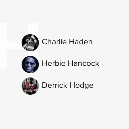
C
H
Charlie Haden
Herbie Hancock
Derrick Hodge