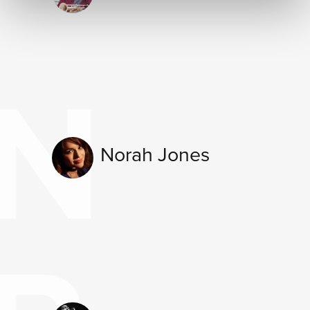
N
Norah Jones