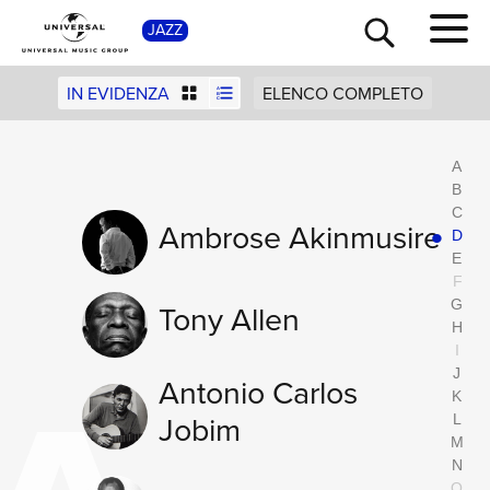
S
JAZZ
IN EVIDENZA
ELENCO COMPLETO
A
B
C
A
B
C
Ambrose Akinmusire
D
E
F
G
Tony Allen
H
I
J
Antonio Carlos
K
Jobim
L
M
N