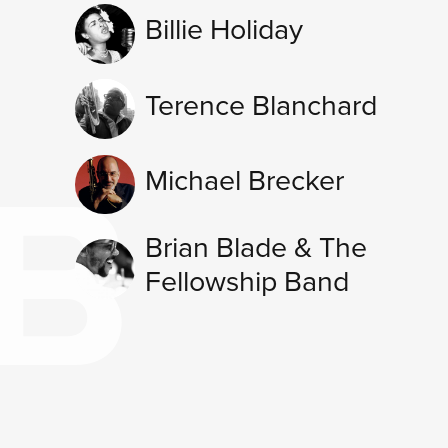
Billie Holiday
Terence Blanchard
B
Michael Brecker
Brian Blade & The
TO
Fellowship Band