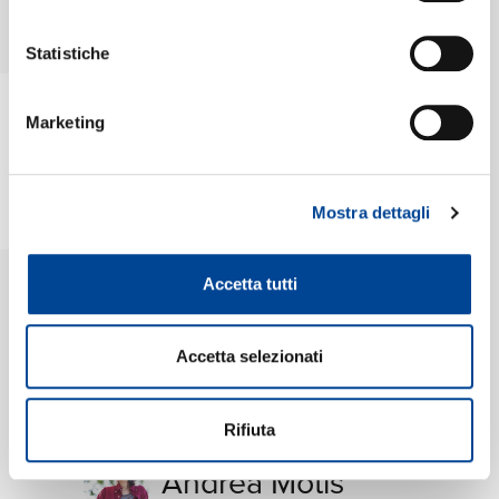
NE
M
Statistiche
Marketing
Melody Gardot
Mostra dettagli
Sergio Mendes
Accetta tutti
Marcus Miller
Accetta selezionati
Thelonious Monk
Rifiuta
Andrea Motis