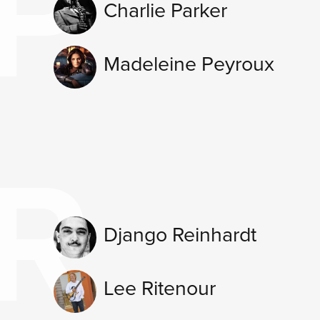
P
Charlie Parker
Madeleine Peyroux
R
Django Reinhardt
Lee Ritenour