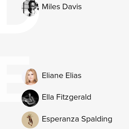
D
Miles Davis
E
Eliane Elias
RI
Ella Fitzgerald
Esperanza Spalding