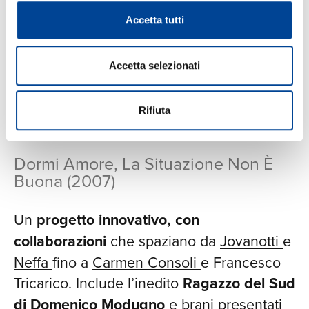
momenti di grande sperimentazione
come
Accetta tutti
il duetto con Cesaria Evora in una versione
capoverdiana de
Il ragazzo della via Gluck
​.
Accetta selezionati
Acquista C’è Sempre Un Motivo
Rifiuta
Dormi Amore, La Situazione Non È
Buona (2007)
Un
progetto innovativo, con
collaborazioni
che spaziano da
Jovanotti
e
Neffa
fino a
Carmen Consoli
e Francesco
Tricarico. Include l’inedito
Ragazzo del Sud
di Domenico Modugno
e brani presentati