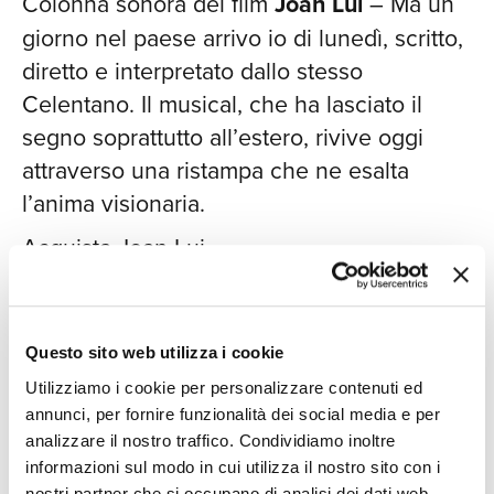
SIA
Colonna sonora del film
Joan Lui
– Ma un
giorno nel paese arrivo io di lunedì, scritto,
diretto e interpretato dallo stesso
Celentano. Il musical, che ha lasciato il
segno soprattutto all’estero, rivive oggi
attraverso una ristampa che ne esalta
l’anima visionaria​.
Acquista Joan Lui
CON
Questo sito web utilizza i cookie
La Pubblica Ottusità (1987)
Utilizziamo i cookie per personalizzare contenuti ed
annunci, per fornire funzionalità dei social media e per
Un
album che ha segnato un’epoca
,
analizzare il nostro traffico. Condividiamo inoltre
legato indissolubilmente al successo
informazioni sul modo in cui utilizza il nostro sito con i
nostri partner che si occupano di analisi dei dati web,