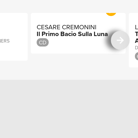
CESARE CREMONINI
Il Primo Bacio Sulla Luna
T
NERS
CD
D