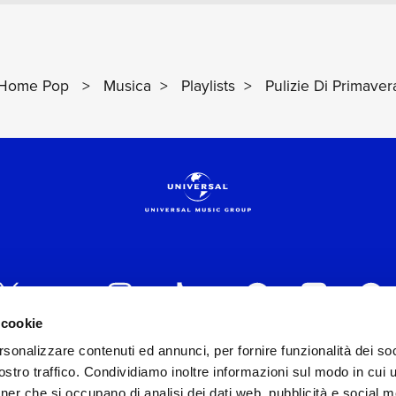
COPRI DI PIÙ
SCOPRI DI PIÙ
LADY GAGA
ELODIE
Home Pop
>
Musica
>
Playlists
>
Pulizie Di Primaver
 cookie
rsonalizzare contenuti ed annunci, per fornire funzionalità dei soc
 ITALIA s.r.l. (Società con unico socio) | Via Nervesa, 2
stro traffico. Condividiamo inoltre informazioni sul modo in cui ut
30154 Iscritta al REA di Milano con il numero 966135 in 
tner che si occupano di analisi dei dati web, pubblicità e social m