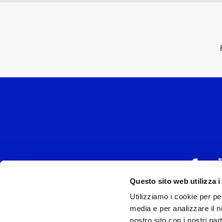
SCOPRI DI PIÙ
S
MECNA
Questo sito web utilizza i
Utilizziamo i cookie per pe
UNIVERSAL MUSIC
media e per analizzare il no
P.IVA IT038027
nostro sito con i nostri par