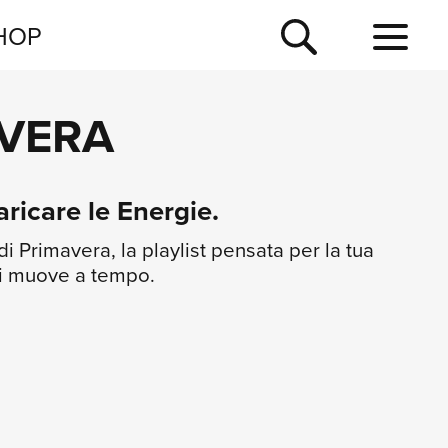
NEWSLETTER
HOP
TOUR
AVERA
NEWS
aricare le Energie.
i Primavera, la playlist pensata per la tua
 si muove a tempo.