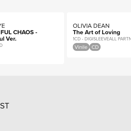
YE
OLIVIA DEAN
FUL CHAOS -
The Art of Loving
ul Ver.
1CD - DIGISLEEVEALL PART
D
Vinile
CD
IST